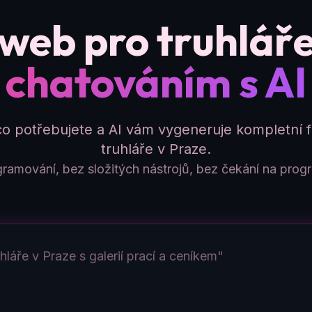
 web pro truhlář
chatováním s AI
co potřebujete a AI vám vygeneruje kompletní 
truhláře v Praze.
ramování, bez složitých nástrojů, bez čekání na prog