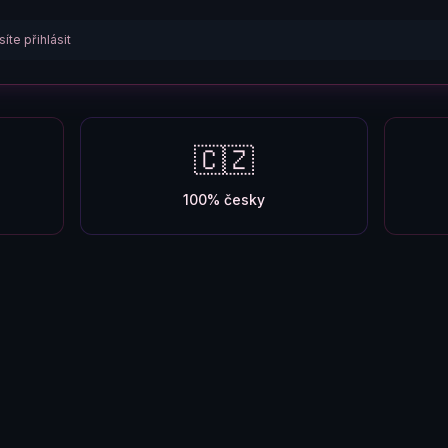
íte přihlásit
🇨🇿
100% česky