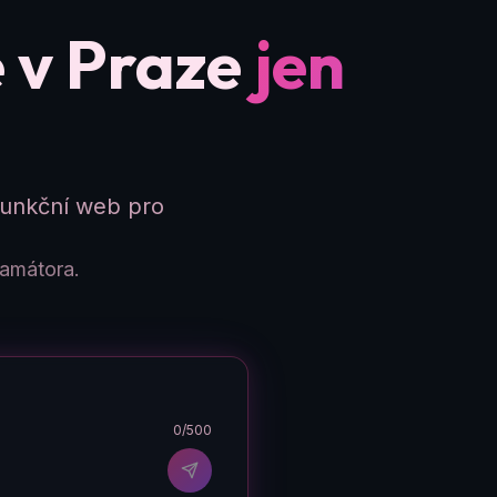
e v Praze
jen
funkční web pro
ramátora.
0
/500