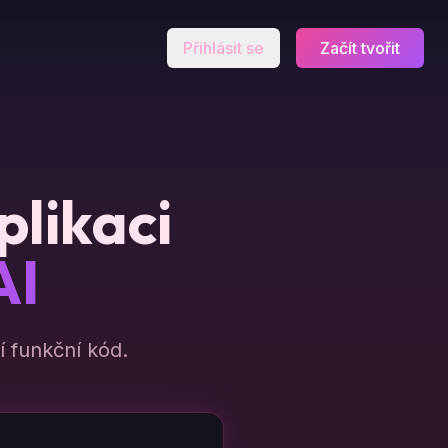
Přihlásit se
Začít tvořit
plikaci
AI
 funkční kód.