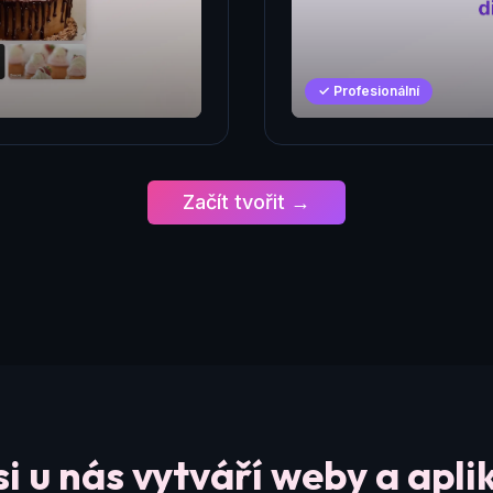
✓ Profesionální
Začít tvořit →
si u nás vytváří weby a apli