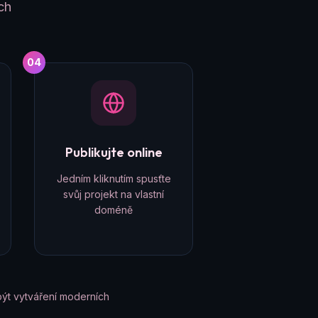
ch
04
Publikujte online
Jedním kliknutím spusťte
svůj projekt na vlastní
doméně
ýt vytváření moderních