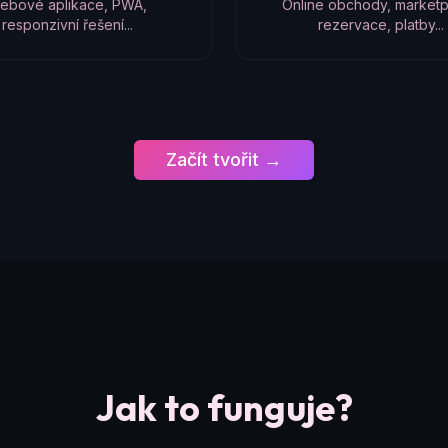
ebové aplikace, PWA,
Online obchody, marketp
responzivní řešení...
rezervace, platby...
Začít tvořit →
Jak to funguje?