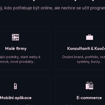
, kdo potřebuje být online, ale nechce se učit progr
🏪
💼
Malé firmy
Konzultanti & Kou
ající podniky, staré weby k
Osobní brand, portfolio, re
nově, nové produkty...
systémy, kurzy...
📱
🛍️
Mobilní aplikace
E-commerce