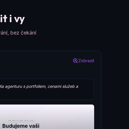
t i vy
ání, bez čekání
Zobrazit
ia agenturu s portfoliem, cenami služeb a