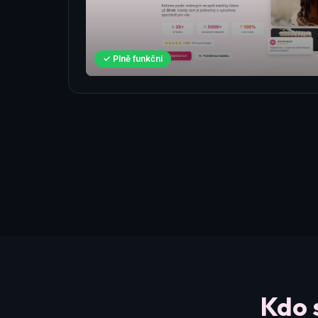
✓ Plně funkční
Kdo 