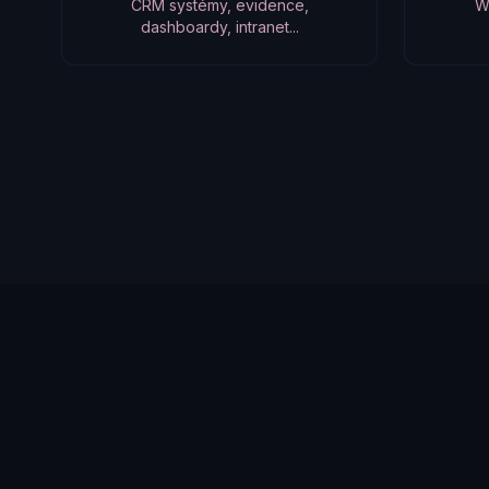
CRM systémy, evidence,
W
dashboardy, intranet...