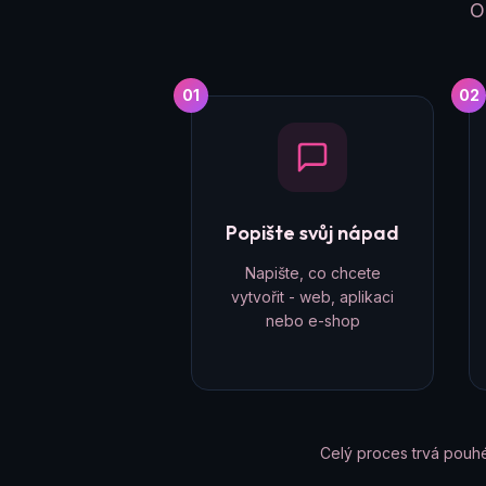
O
01
02
Popište svůj nápad
Napište, co chcete
vytvořit - web, aplikaci
nebo e-shop
Celý proces trvá pouh