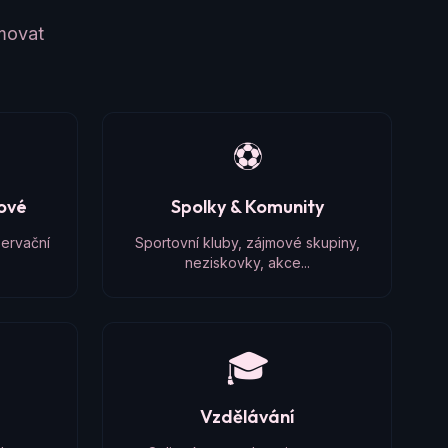
amovat
⚽
čové
Spolky & Komunity
zervační
Sportovní kluby, zájmové skupiny,
neziskovky, akce...
🎓
Vzdělávání