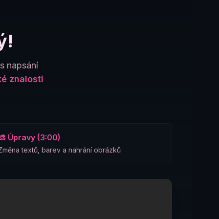
ý!
es napsání
é znalosti
🎨 Úpravy (3:00)
Změna textů, barev a nahrání obrázků