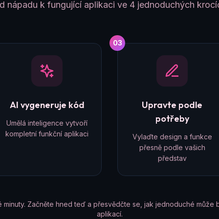
d nápadu k fungující aplikaci ve 4 jednoduchých krocí
03
AI vygeneruje kód
Upravte podle
potřeby
Umělá inteligence vytvoří
kompletní funkční aplikaci
Vylaďte design a funkce
přesně podle vašich
představ
é minuty. Začněte hned teď a přesvědčte se, jak jednoduché může b
aplikací.