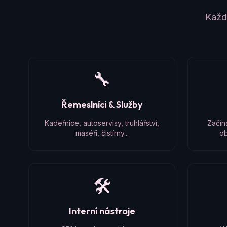
Každý
🔧
Řemeslníci & Služby
Kadeřnice, autoservisy, truhlářství,
Začín
maséři, čistírny...
ob
🛠️
Interní nástroje