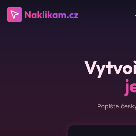
Vytvoř
j
Popište česk