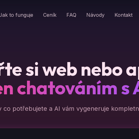
Jak to funguje
Ceník
FAQ
Návody
Kontakt
te si web nebo a
en chatováním s 
y co potřebujete a AI vám vygeneruje kompletní