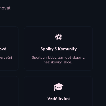
amovat
⚽
čové
Spolky & Komunity
zervační
Sportovní kluby, zájmové skupiny,
neziskovky, akce...
🎓
Vzdělávání