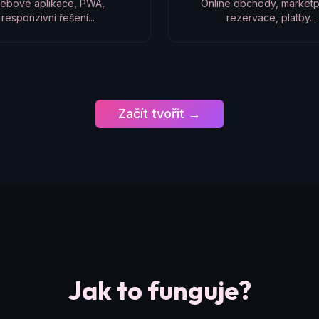
ebové aplikace, PWA,
Online obchody, marketp
responzivní řešení...
rezervace, platby...
Začít tvořit →
Jak to funguje?