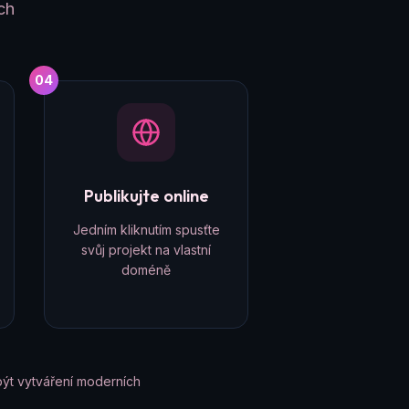
ch
04
Publikujte online
Jedním kliknutím spusťte
svůj projekt na vlastní
doméně
ýt vytváření moderních