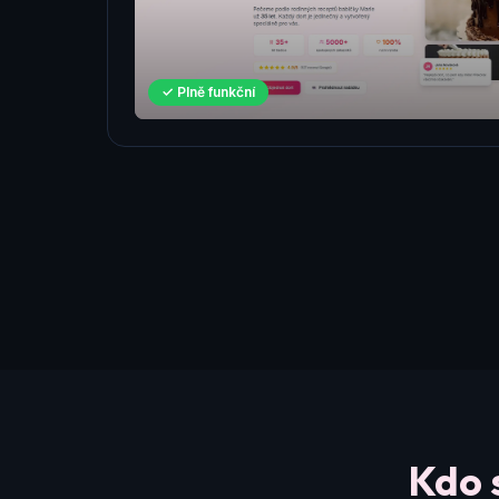
✓ Plně funkční
Kdo 