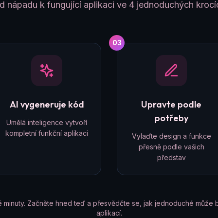
d nápadu k fungující aplikaci ve 4 jednoduchých krocí
03
AI vygeneruje kód
Upravte podle
potřeby
Umělá inteligence vytvoří
kompletní funkční aplikaci
Vylaďte design a funkce
přesně podle vašich
představ
é minuty. Začněte hned teď a přesvědčte se, jak jednoduché může b
aplikací.