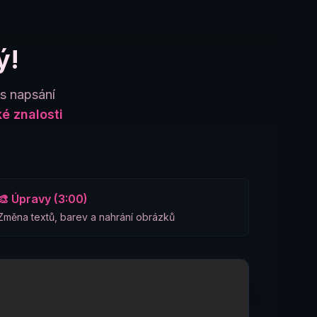
ý!
es napsání
é znalosti
🎨 Úpravy (3:00)
Změna textů, barev a nahrání obrázků