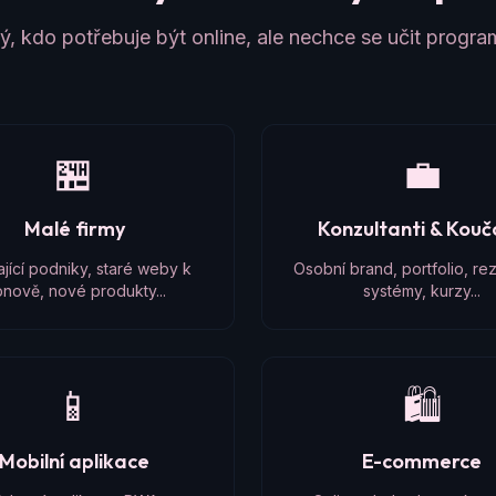
, kdo potřebuje být online, ale nechce se učit progr
🏪
💼
Malé firmy
Konzultanti & Kou
ající podniky, staré weby k
Osobní brand, portfolio, re
nově, nové produkty...
systémy, kurzy...
📱
🛍️
Mobilní aplikace
E-commerce