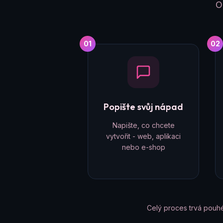
O
01
02
Popište svůj nápad
Napište, co chcete
vytvořit - web, aplikaci
nebo e-shop
Celý proces trvá pouh