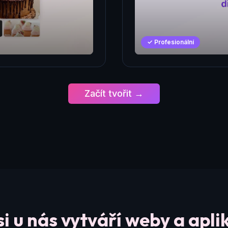
✓ Profesionální
Začít tvořit →
si u nás vytváří weby a apli