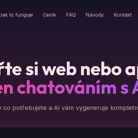
Jak to funguje
Ceník
FAQ
Návody
Kontakt
te si web nebo a
en chatováním s 
y co potřebujete a AI vám vygeneruje kompletní