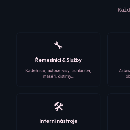
Každý
🔧
Řemeslníci & Služby
Kadeřnice, autoservisy, truhlářství,
Začín
maséři, čistírny...
ob
🛠️
Interní nástroje