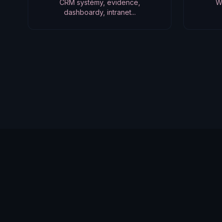
CRM systémy, evidence,
W
dashboardy, intranet...