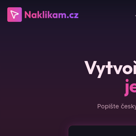
Vytvoř
j
Popište česk