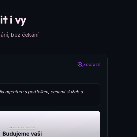
t i vy
ání, bez čekání
Zobrazit
ia agenturu s portfoliem, cenami služeb a