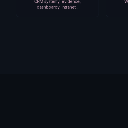
CRM systémy, evidence,
W
dashboardy, intranet...