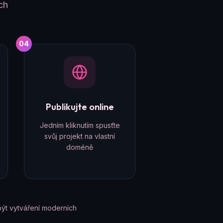
ch
04
Publikujte online
Jedním kliknutím spusťte
svůj projekt na vlastní
doméně
ýt vytváření moderních