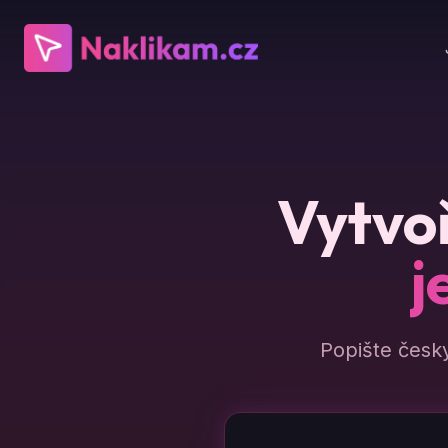
Vytvoř
j
Popište česk