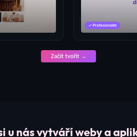
✓ Profesionální
Začít tvořit →
si u nás vytváří weby a apli