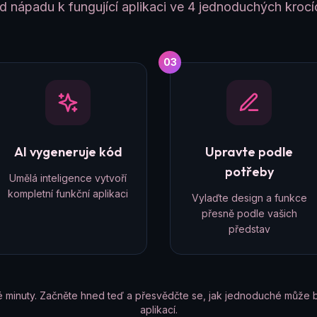
d nápadu k fungující aplikaci ve 4 jednoduchých krocí
03
AI vygeneruje kód
Upravte podle
potřeby
Umělá inteligence vytvoří
kompletní funkční aplikaci
Vylaďte design a funkce
přesně podle vašich
představ
é minuty. Začněte hned teď a přesvědčte se, jak jednoduché může b
aplikací.