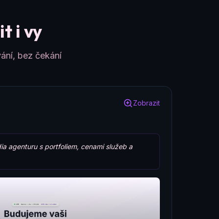
t i vy
ání, bez čekání
Zobrazit
ia agenturu s portfoliem, cenami služeb a