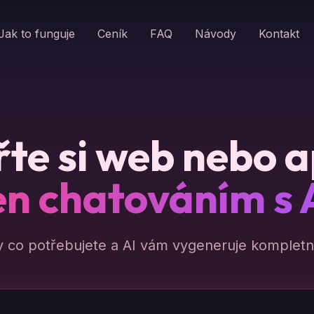
Jak to funguje
Ceník
FAQ
Návody
Kontakt
te si web nebo a
en chatováním s 
y co potřebujete a AI vám vygeneruje kompletní