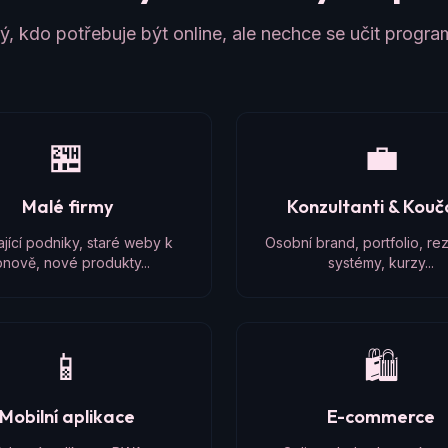
, kdo potřebuje být online, ale nechce se učit progr
🏪
💼
Malé firmy
Konzultanti & Kou
ající podniky, staré weby k
Osobní brand, portfolio, re
nově, nové produkty...
systémy, kurzy...
📱
🛍️
Mobilní aplikace
E-commerce