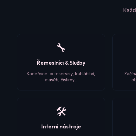
Každý
🔧
Řemeslníci & Služby
Kadeřnice, autoservisy, truhlářství,
Začín
maséři, čistírny...
ob
🛠️
Interní nástroje