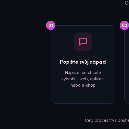
O
01
02
Popište svůj nápad
Napište, co chcete
vytvořit - web, aplikaci
nebo e-shop
Celý proces trvá pouh