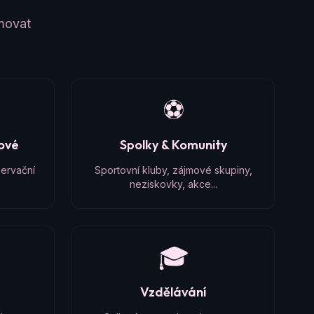
amovat
⚽
čové
Spolky & Komunity
zervační
Sportovní kluby, zájmové skupiny,
neziskovky, akce...
🎓
Vzdělávání