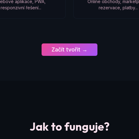
ebové aplikace, PWA,
Online obchody, marketp
responzivní řešení...
rezervace, platby...
Začít tvořit →
Jak to funguje?