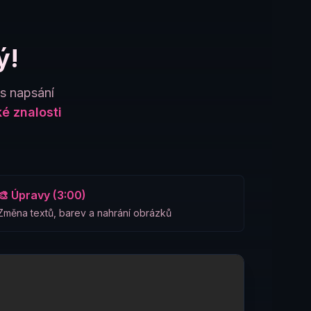
ý!
es napsání
é znalosti
🎨 Úpravy (3:00)
Změna textů, barev a nahrání obrázků