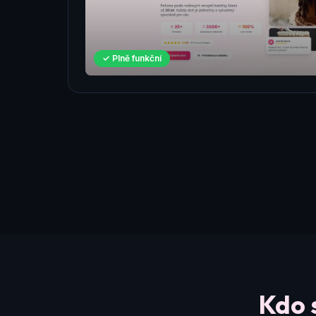
✓ Plně funkční
Kdo 