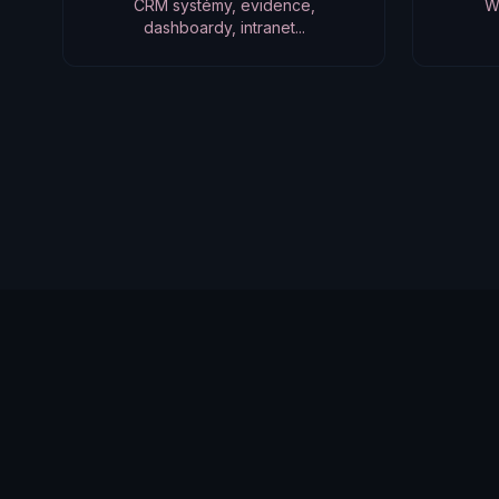
CRM systémy, evidence,
W
dashboardy, intranet...