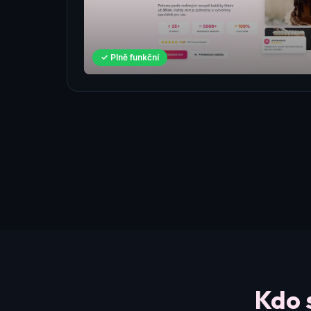
✓ Plně funkční
Kdo 