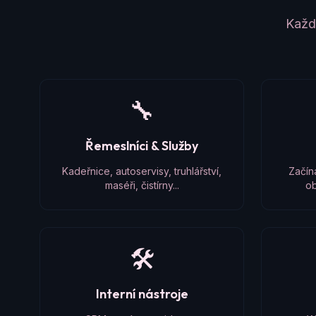
Každý
🔧
Řemeslníci & Služby
Kadeřnice, autoservisy, truhlářství,
Začín
maséři, čistírny...
ob
🛠️
Interní nástroje