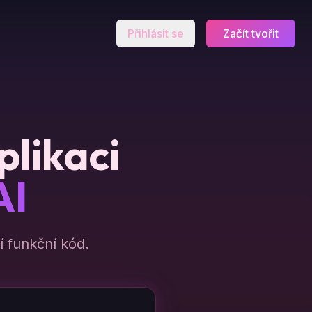
Přihlásit se
Začít tvořit
plikaci
AI
 funkční kód.