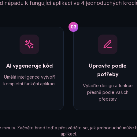
d nápadu k fungující aplikaci ve 4 jednoduchých krocí
03
AI vygeneruje kód
Upravte podle
potřeby
Umělá inteligence vytvoří
kompletní funkční aplikaci
Vylaďte design a funkce
přesně podle vašich
představ
é minuty. Začněte hned teď a přesvědčte se, jak jednoduché může b
aplikací.