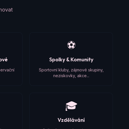
amovat
⚽
čové
Spolky & Komunity
zervační
Sportovní kluby, zájmové skupiny,
neziskovky, akce...
🎓
Vzdělávání