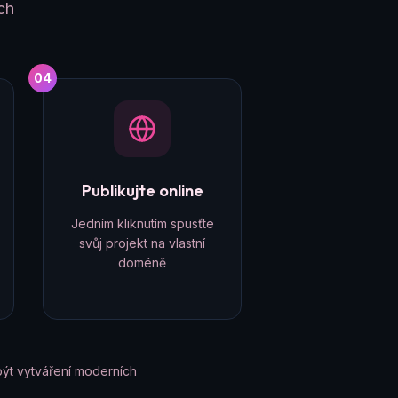
ch
04
Publikujte online
Jedním kliknutím spusťte
svůj projekt na vlastní
doméně
ýt vytváření moderních