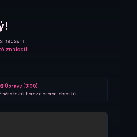
ý!
es napsání
é znalosti
🎨 Úpravy (3:00)
Změna textů, barev a nahrání obrázků