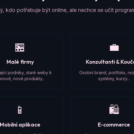
, kdo potřebuje být online, ale nechce se učit progr
🏪
💼
Malé firmy
Konzultanti & Kou
ající podniky, staré weby k
Osobní brand, portfolio, re
nově, nové produkty...
systémy, kurzy...
📱
🛍️
Mobilní aplikace
E-commerce