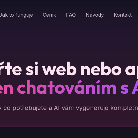
Jak to funguje
Ceník
FAQ
Návody
Kontakt
te si web nebo a
en chatováním s 
y co potřebujete a AI vám vygeneruje kompletní