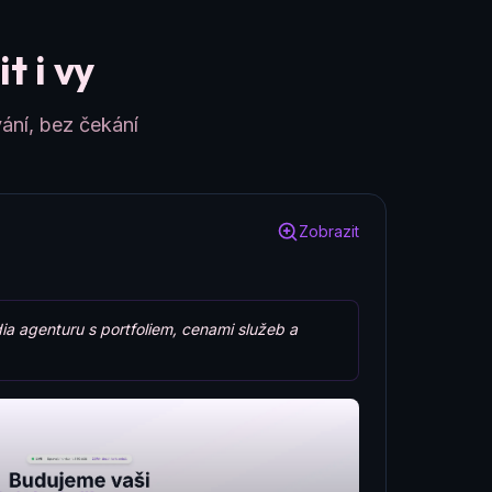
t i vy
ání, bez čekání
Zobrazit
ia agenturu s portfoliem, cenami služeb a