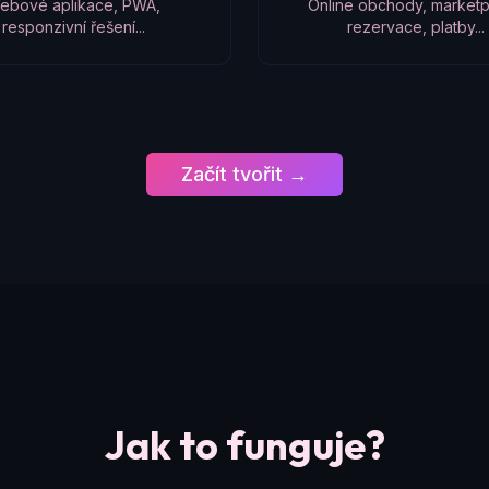
ebové aplikace, PWA,
Online obchody, marketp
responzivní řešení...
rezervace, platby...
Začít tvořit →
Jak to funguje?