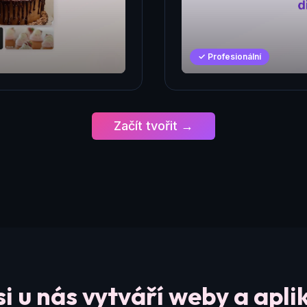
✓ Profesionální
Začít tvořit →
si u nás vytváří weby a apli