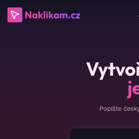
Vytvoř
j
Popište česk