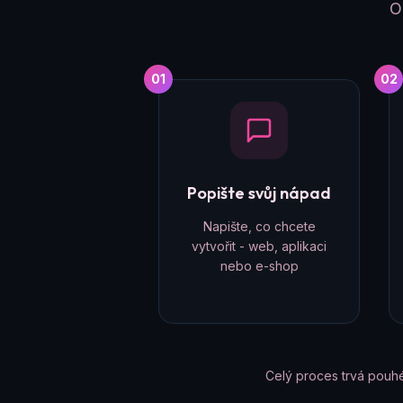
O
01
02
Popište svůj nápad
Napište, co chcete
vytvořit - web, aplikaci
nebo e-shop
Celý proces trvá pouh