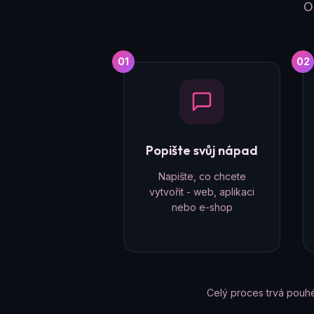
O
01
02
Popište svůj nápad
Napište, co chcete
vytvořit - web, aplikaci
nebo e-shop
Celý proces trvá pouh