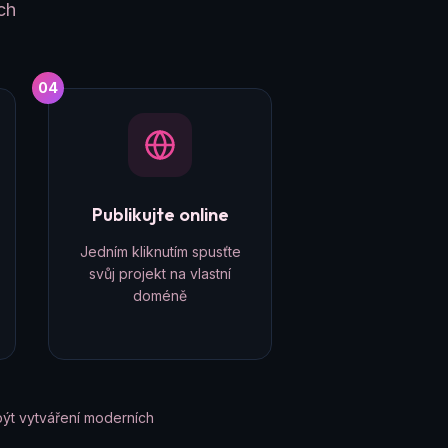
ch
04
Publikujte online
Jedním kliknutím spusťte
svůj projekt na vlastní
doméně
ýt vytváření moderních