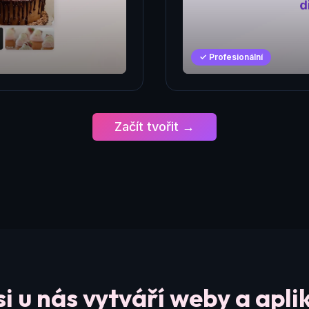
✓ Profesionální
Začít tvořit →
si u nás vytváří weby a apli