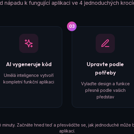
d nápadu k fungující aplikaci ve 4 jednoduchých krocí
03
AI vygeneruje kód
Upravte podle
potřeby
Umělá inteligence vytvoří
kompletní funkční aplikaci
Vylaďte design a funkce
přesně podle vašich
představ
é minuty. Začněte hned teď a přesvědčte se, jak jednoduché může b
aplikací.