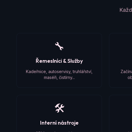
Každý
🔧
Řemeslníci & Služby
Kadeřnice, autoservisy, truhlářství,
Začín
maséři, čistírny...
ob
🛠️
Interní nástroje