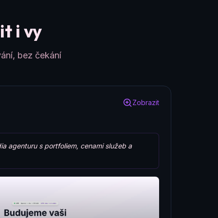
t i vy
ání, bez čekání
Zobrazit
ia agenturu s portfoliem, cenami služeb a