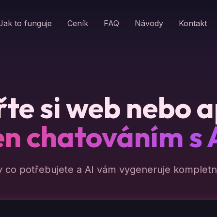
Jak to funguje
Ceník
FAQ
Návody
Kontakt
te si web nebo a
en chatováním s 
y co potřebujete a AI vám vygeneruje kompletní