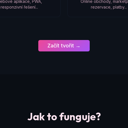
ebové aplikace, PWA,
Online obchody, marketp
responzivní řešení...
rezervace, platby...
Začít tvořit →
Jak to funguje?