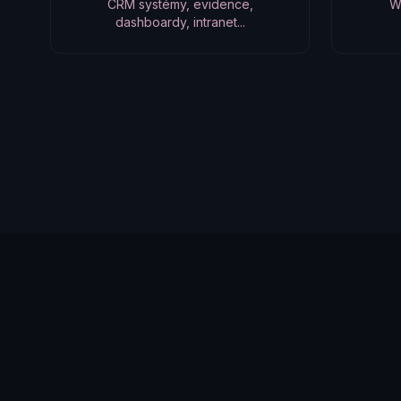
CRM systémy, evidence,
W
dashboardy, intranet...