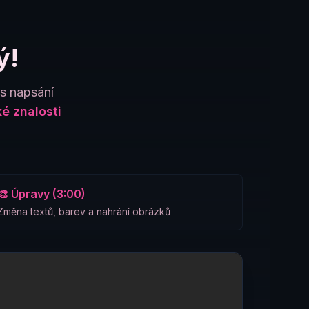
ý!
es napsání
é znalosti
🎨 Úpravy (3:00)
Změna textů, barev a nahrání obrázků