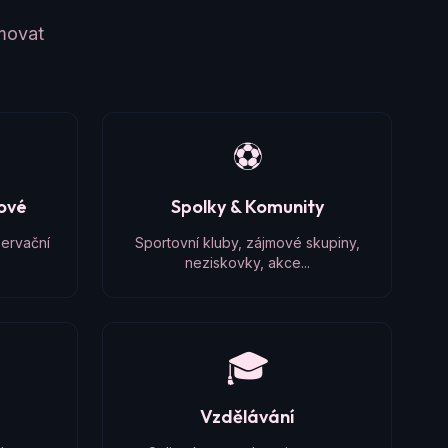
amovat
⚽
čové
Spolky & Komunity
zervační
Sportovní kluby, zájmové skupiny,
neziskovky, akce...
🎓
Vzdělávání