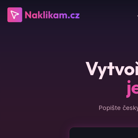
Vytvoř
j
Popište česk