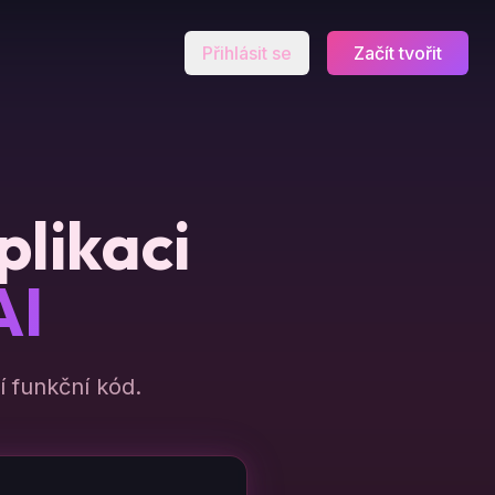
Přihlásit se
Začít tvořit
plikaci
AI
 funkční kód.