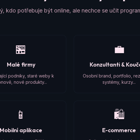
, kdo potřebuje být online, ale nechce se učit progr
🏪
💼
Malé firmy
Konzultanti & Kou
ající podniky, staré weby k
Osobní brand, portfolio, re
nově, nové produkty...
systémy, kurzy...
📱
🛍️
Mobilní aplikace
E-commerce