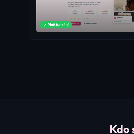
✓ Plně funkční
Kdo 