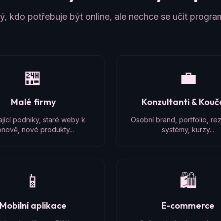
, kdo potřebuje být online, ale nechce se učit progr
🏪
💼
Malé firmy
Konzultanti & Kou
ající podniky, staré weby k
Osobní brand, portfolio, re
nově, nové produkty...
systémy, kurzy...
📱
🛍️
Mobilní aplikace
E-commerce