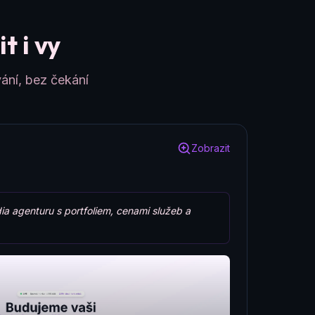
t i vy
ání, bez čekání
Zobrazit
ia agenturu s portfoliem, cenami služeb a