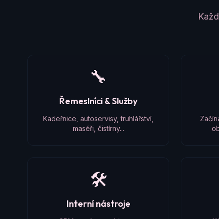
Každý
🔧
Řemeslníci & Služby
Kadeřnice, autoservisy, truhlářství,
Začín
maséři, čistírny...
ob
🛠️
Interní nástroje