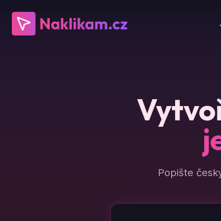
Vytvoř
j
Popište česk