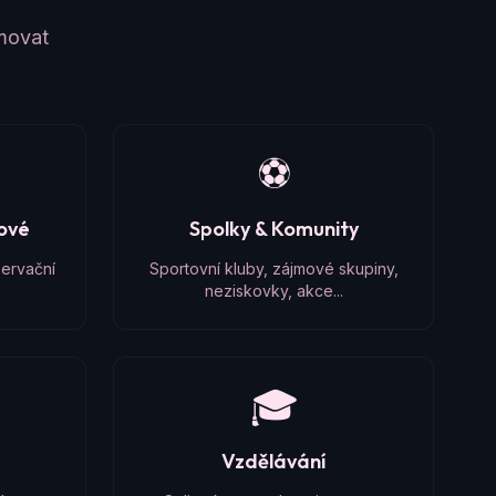
amovat
⚽
čové
Spolky & Komunity
zervační
Sportovní kluby, zájmové skupiny,
neziskovky, akce...
🎓
Vzdělávání