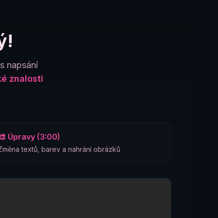
ý!
es napsání
é znalosti
🎨 Úpravy (3:00)
Změna textů, barev a nahrání obrázků