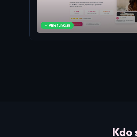
✓ Plně funkční
Kdo 