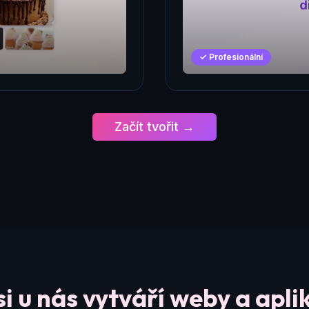
✓ Profesionální
Začít tvořit →
si u nás vytváří weby a apli