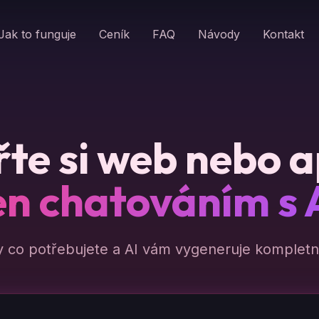
Jak to funguje
Ceník
FAQ
Návody
Kontakt
te si web nebo a
en chatováním s 
y co potřebujete a AI vám vygeneruje kompletní