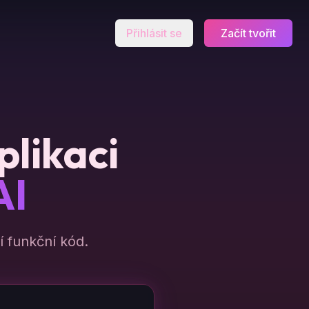
Přihlásit se
Začít tvořit
plikaci
AI
 funkční kód.