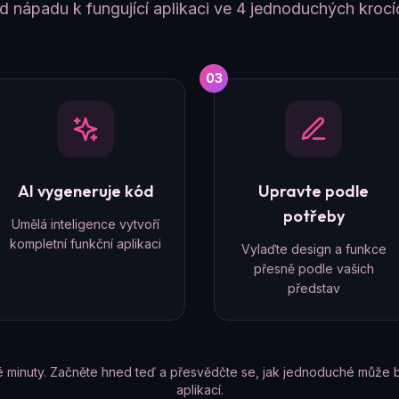
d nápadu k fungující aplikaci ve 4 jednoduchých krocí
03
AI vygeneruje kód
Upravte podle
potřeby
Umělá inteligence vytvoří
kompletní funkční aplikaci
Vylaďte design a funkce
přesně podle vašich
představ
é minuty. Začněte hned teď a přesvědčte se, jak jednoduché může b
aplikací.