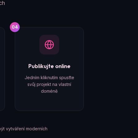
ch
04
Publikujte online
Jedním kliknutím spusťte
svůj projekt na vlastní
doméně
ýt vytváření moderních