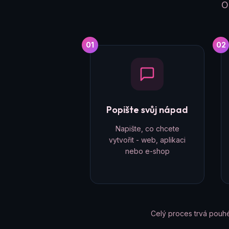
O
01
02
Popište svůj nápad
Napište, co chcete
vytvořit - web, aplikaci
nebo e-shop
Celý proces trvá pouh