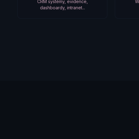
CRM systémy, evidence,
W
dashboardy, intranet...