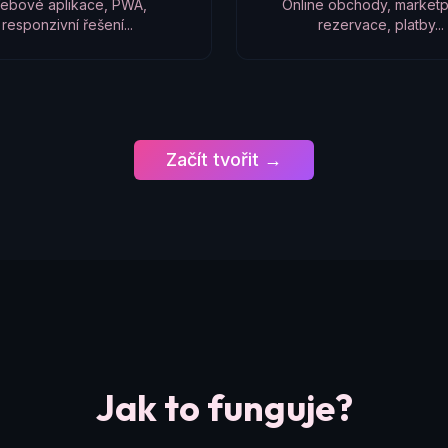
ebové aplikace, PWA,
Online obchody, marketp
responzivní řešení...
rezervace, platby...
Začít tvořit →
Jak to funguje?