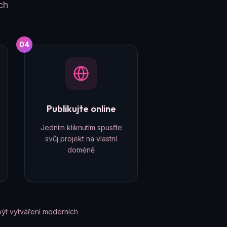
ch
04
Publikujte online
Jedním kliknutím spusťte
svůj projekt na vlastní
doméně
ýt vytváření moderních