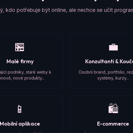
, kdo potřebuje být online, ale nechce se učit progr
🏪
💼
Malé firmy
Konzultanti & Kou
ající podniky, staré weby k
Osobní brand, portfolio, re
nově, nové produkty...
systémy, kurzy...
📱
🛍️
Mobilní aplikace
E-commerce