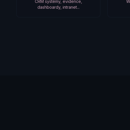
CRM systémy, evidence,
W
dashboardy, intranet...