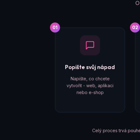
O
01
02
Popište svůj nápad
Napište, co chcete
vytvořit - web, aplikaci
nebo e-shop
Celý proces trvá pouh