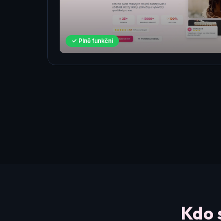
✓ Plně funkční
Kdo 