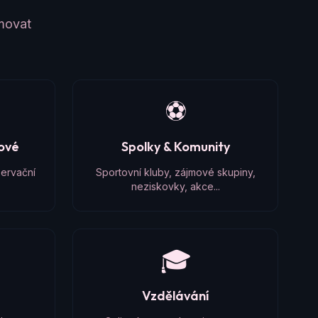
amovat
⚽
čové
Spolky & Komunity
zervační
Sportovní kluby, zájmové skupiny,
neziskovky, akce...
🎓
Vzdělávání