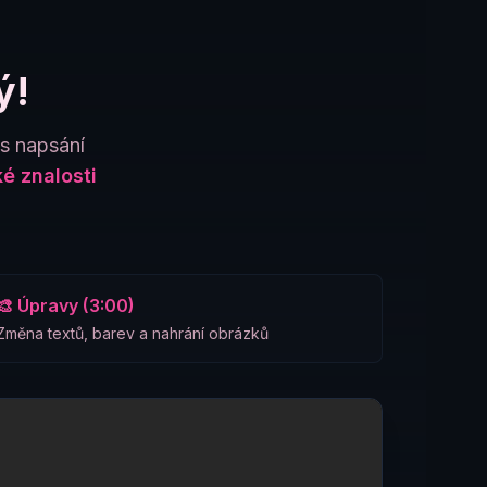
ý!
es napsání
é znalosti
🎨 Úpravy (3:00)
Změna textů, barev a nahrání obrázků