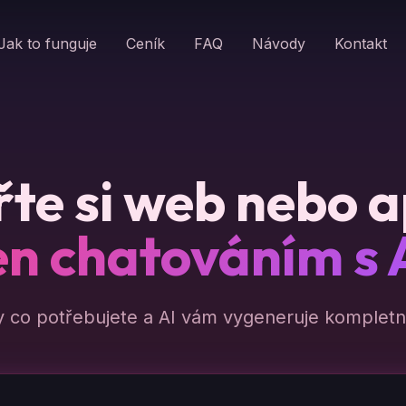
Jak to funguje
Ceník
FAQ
Návody
Kontakt
te si web nebo a
en chatováním s 
y co potřebujete a AI vám vygeneruje kompletní