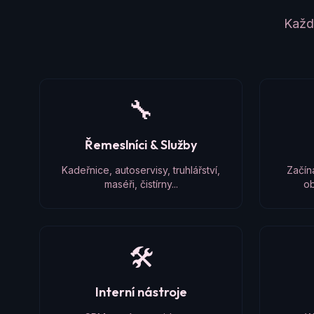
Každý
🔧
Řemeslníci & Služby
Kadeřnice, autoservisy, truhlářství,
Začín
maséři, čistírny...
ob
🛠️
Interní nástroje