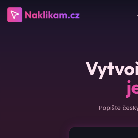
Vytvoř
j
Popište česk