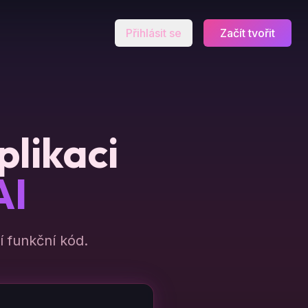
Přihlásit se
Začít tvořit
plikaci
AI
 funkční kód.