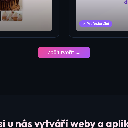
✓ Profesionální
Začít tvořit →
si u nás vytváří weby a apli