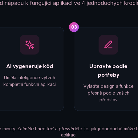
d nápadu k fungující aplikaci ve 4 jednoduchých krocí
03
AI vygeneruje kód
Upravte podle
potřeby
Umělá inteligence vytvoří
kompletní funkční aplikaci
Vylaďte design a funkce
přesně podle vašich
představ
é minuty. Začněte hned teď a přesvědčte se, jak jednoduché může b
aplikací.