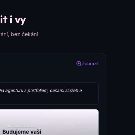
t i vy
ání, bez čekání
Zobrazit
ia agenturu s portfoliem, cenami služeb a