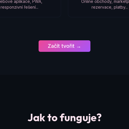
ebové aplikace, PWA,
Online obchody, marketp
responzivní řešení...
rezervace, platby...
Začít tvořit →
Jak to funguje?