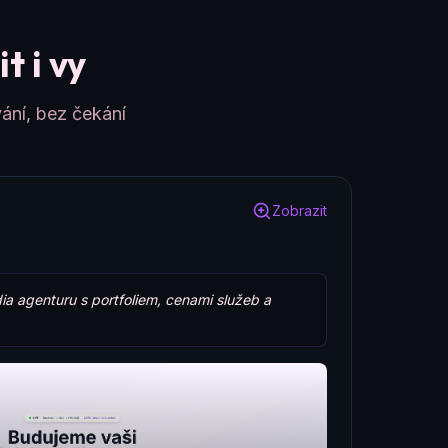
t i vy
ání, bez čekání
Zobrazit
ia agenturu s portfoliem, cenami služeb a