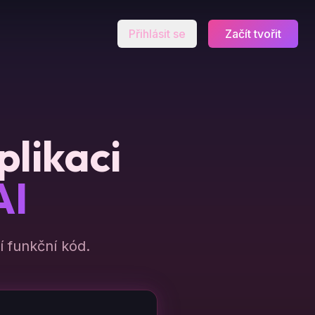
Přihlásit se
Začít tvořit
plikaci
AI
 funkční kód.