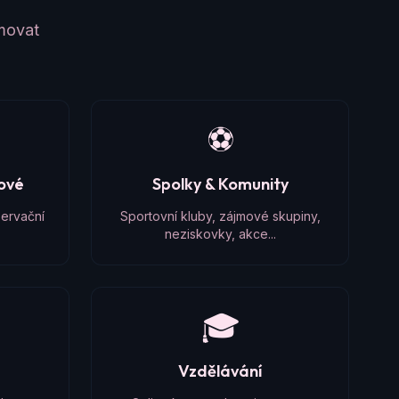
amovat
⚽
čové
Spolky & Komunity
zervační
Sportovní kluby, zájmové skupiny,
neziskovky, akce...
🎓
Vzdělávání