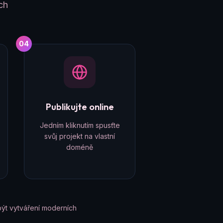
ch
04
Publikujte online
Jedním kliknutím spusťte
svůj projekt na vlastní
doméně
ýt vytváření moderních