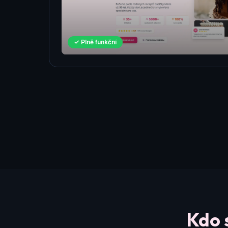
✓ Plně funkční
Kdo 