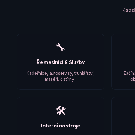
Každý
🔧
Řemeslníci & Služby
Kadeřnice, autoservisy, truhlářství,
Začín
maséři, čistírny...
ob
🛠️
Interní nástroje