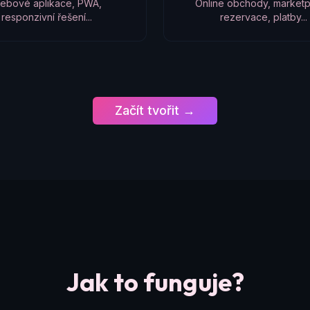
ebové aplikace, PWA,
Online obchody, marketp
responzivní řešení...
rezervace, platby...
Začít tvořit →
Jak to funguje?