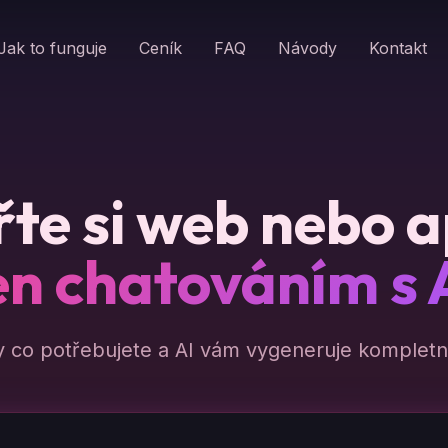
Jak to funguje
Ceník
FAQ
Návody
Kontakt
te si web nebo a
en chatováním s 
y co potřebujete a AI vám vygeneruje kompletní