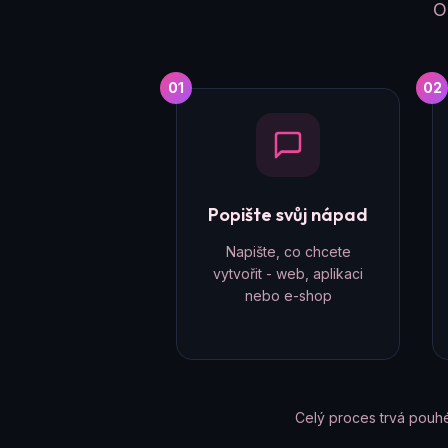
O
01
02
Popište svůj nápad
Napište, co chcete
vytvořit - web, aplikaci
nebo e-shop
Celý proces trvá pouh