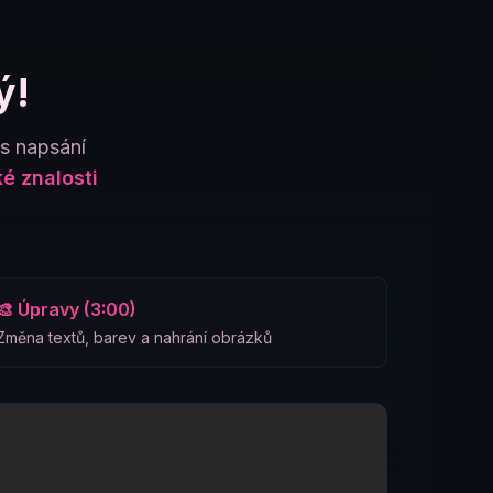
ý!
es napsání
é znalosti
🎨 Úpravy (3:00)
Změna textů, barev a nahrání obrázků