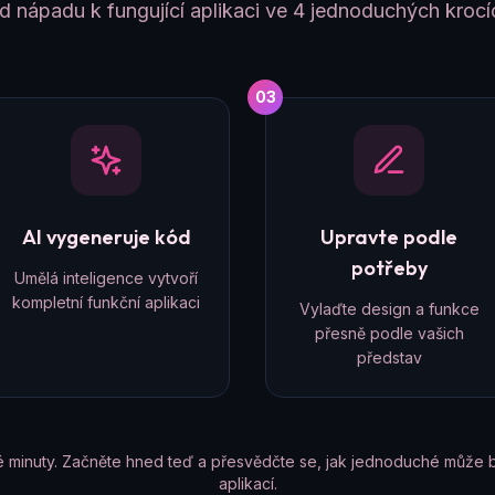
d nápadu k fungující aplikaci ve 4 jednoduchých krocí
03
AI vygeneruje kód
Upravte podle
potřeby
Umělá inteligence vytvoří
kompletní funkční aplikaci
Vylaďte design a funkce
přesně podle vašich
představ
é minuty. Začněte hned teď a přesvědčte se, jak jednoduché může b
aplikací.