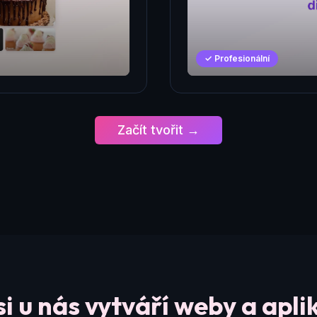
✓ Profesionální
Začít tvořit →
si u nás vytváří weby a apli