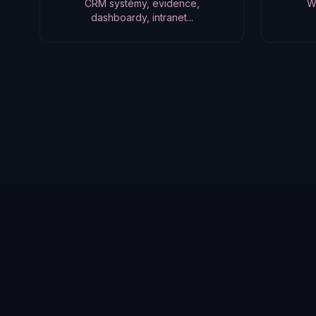
CRM systémy, evidence,
W
dashboardy, intranet...