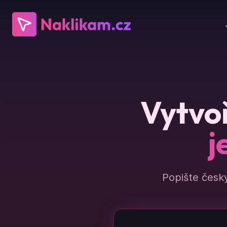
Vytvoř
j
Popište česk