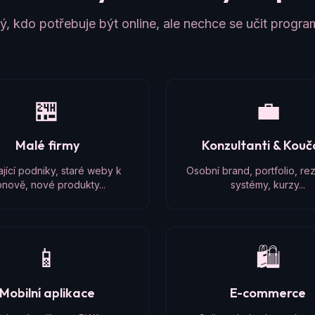
, kdo potřebuje být online, ale nechce se učit progr
🏪
💼
Malé firmy
Konzultanti & Kou
ající podniky, staré weby k
Osobní brand, portfolio, re
nově, nové produkty...
systémy, kurzy...
📱
🛍️
Mobilní aplikace
E-commerce