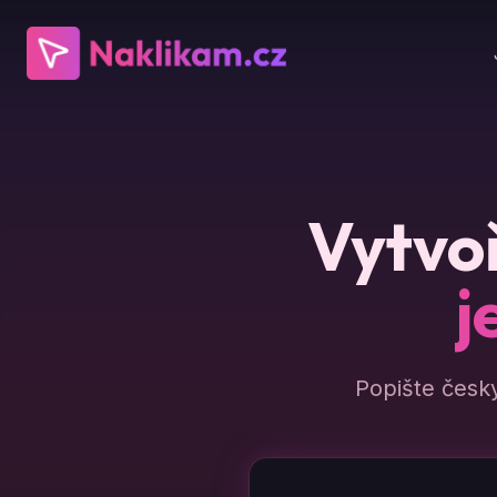
Vytvoř
j
Popište česk