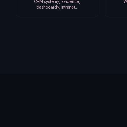
CRM systémy, evidence,
W
dashboardy, intranet...