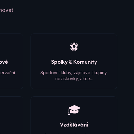
amovat
⚽
čové
Spolky & Komunity
zervační
Sportovní kluby, zájmové skupiny,
neziskovky, akce...
🎓
Vzdělávání