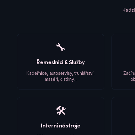
Každý
🔧
Řemeslníci & Služby
Kadeřnice, autoservisy, truhlářství,
Začín
maséři, čistírny...
ob
🛠️
Interní nástroje