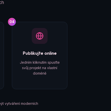
ch
04
Publikujte online
Jedním kliknutím spusťte
svůj projekt na vlastní
doméně
ýt vytváření moderních