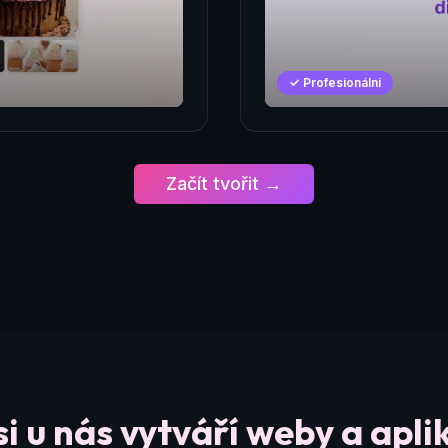
✓ Profesionální
Začít tvořit →
si u nás vytváří weby a apli