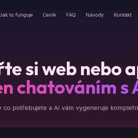
Jak to funguje
Ceník
FAQ
Návody
Kontakt
te si web nebo a
en chatováním s 
y co potřebujete a AI vám vygeneruje kompletní