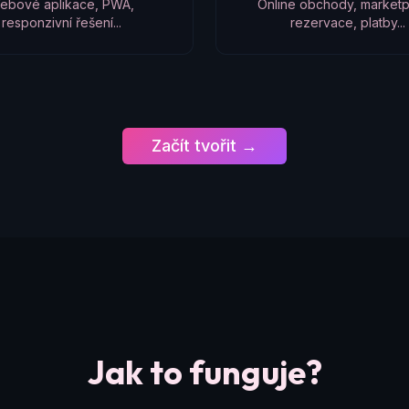
ebové aplikace, PWA,
Online obchody, marketp
responzivní řešení...
rezervace, platby...
Začít tvořit →
Jak to funguje?