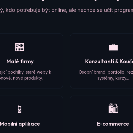
, kdo potřebuje být online, ale nechce se učit progr
🏪
💼
Malé firmy
Konzultanti & Kou
ající podniky, staré weby k
Osobní brand, portfolio, re
nově, nové produkty...
systémy, kurzy...
📱
🛍️
Mobilní aplikace
E-commerce