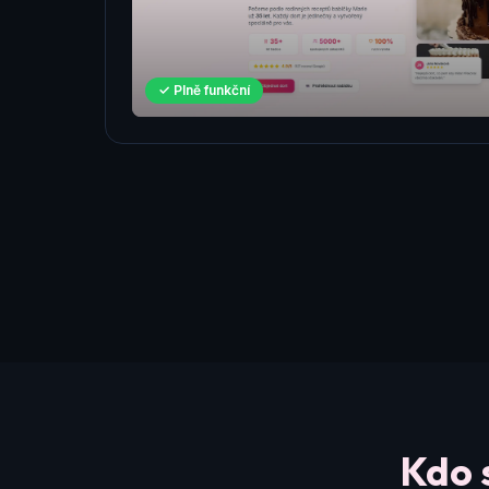
✓ Plně funkční
Kdo 