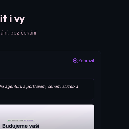
t i vy
ání, bez čekání
Zobrazit
ia agenturu s portfoliem, cenami služeb a