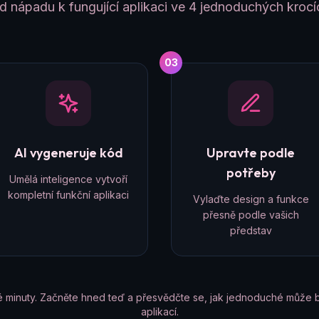
d nápadu k fungující aplikaci ve 4 jednoduchých krocí
03
AI vygeneruje kód
Upravte podle
potřeby
Umělá inteligence vytvoří
kompletní funkční aplikaci
Vylaďte design a funkce
přesně podle vašich
představ
é minuty. Začněte hned teď a přesvědčte se, jak jednoduché může b
aplikací.