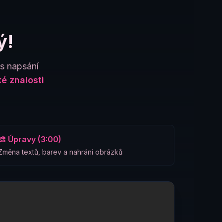
ý!
es napsání
é znalosti
🎨 Úpravy (3:00)
Změna textů, barev a nahrání obrázků