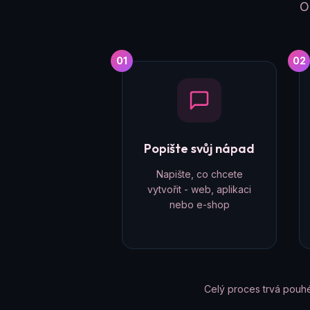
O
01
02
Popište svůj nápad
Napište, co chcete
vytvořit - web, aplikaci
nebo e-shop
Celý proces trvá pouh