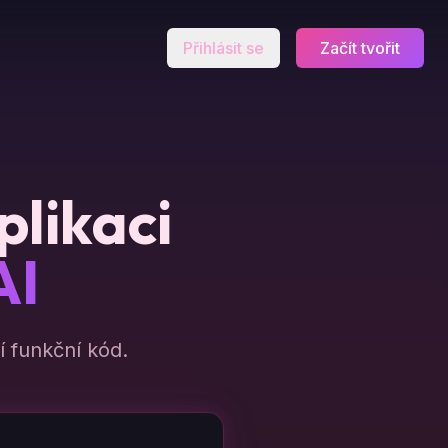
Přihlásit se
Začít tvořit
plikaci
AI
 funkční kód.